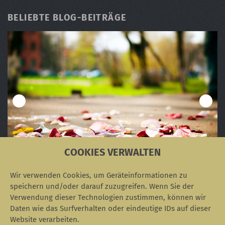
BELIEBTE BLOG-BEITRÄGE
COOKIES VERWALTEN
Die Eskalationsstufen in "Der Rosenkrieg"
Verwirrung um das älteste Foto der Welt
Corporate Influencer im Krankenhaus
Das Akronym THINK
Personas: Alan Cooper und der Multipla
Wir verwenden Cookies, um Geräteinformationen zu
speichern und/oder darauf zuzugreifen. Wenn Sie der
Verwendung dieser Technologien zustimmen, können wir
Daten wie das Surfverhalten oder eindeutige IDs auf dieser
Website verarbeiten.