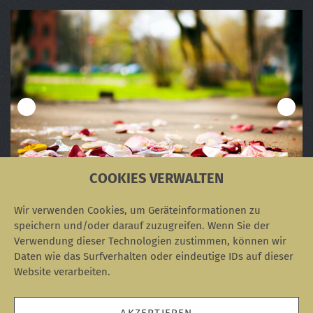
COOKIES VERWALTEN
Die Eskalationsstufen in "Der Rosenkrieg"
Verwirrung um das älteste Foto der Welt
Corporate Influencer im Krankenhaus
Das Akronym THINK
Personas: Alan Cooper und der Multipla
Wir verwenden Cookies, um Geräteinformationen zu
speichern und/oder darauf zuzugreifen. Wenn Sie der
Verwendung dieser Technologien zustimmen, können wir
Daten wie das Surfverhalten oder eindeutige IDs auf dieser
Website verarbeiten.
SOZIALE NETZWERKE
facebook.com
instagram.com
linkedin.com
RSS
AKZEPTIEREN