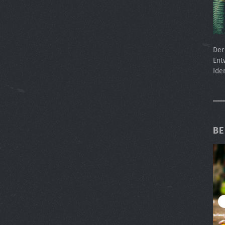
De
Ent
Ide
BE