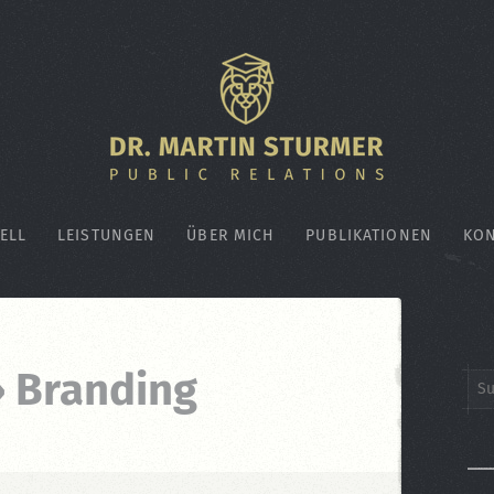
ELL
LEISTUNGEN
ÜBER MICH
PUBLIKATIONEN
KON
› Branding
Sea