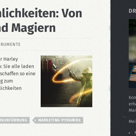
ichkeiten: Von
DR
nd Magiern
TRUMENTE
r Harley
 Sie alle laden
schaffen so eine
ng zum
ichkeiten
Kom
erh
Mar
RKENFÜHRUNG
MARKETING-PYRAMIDE
Mei