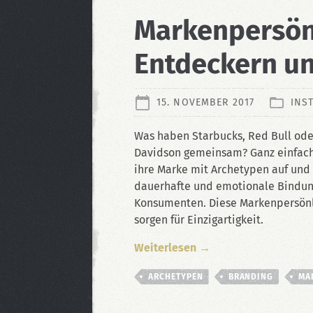
Markenpersönl
Entdeckern u
15. NOVEMBER 2017
INS
Was haben Starbucks, Red Bull ode
Davidson gemeinsam? Ganz einfach:
ihre Marke mit Archetypen auf und 
dauerhafte und emotionale Bindu
Konsumenten. Diese Markenpersönl
sorgen für Einzigartigkeit.
Weiterlesen →
ARCHETYPEN
BRANDING
MA