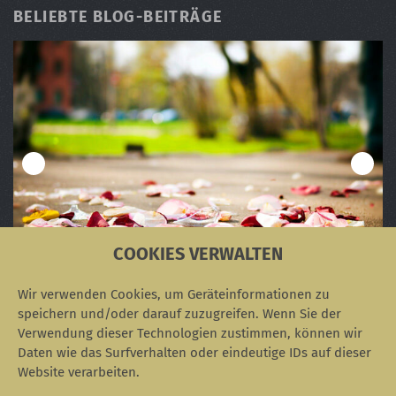
BELIEBTE BLOG-BEITRÄGE
COOKIES VERWALTEN
Die Eskalationsstufen in "Der Rosenkrieg"
Verwirrung um das älteste Foto der Welt
Corporate Influencer im Krankenhaus
Das Akronym THINK
Personas: Alan Cooper und der Multipla
Wir verwenden Cookies, um Geräteinformationen zu
speichern und/oder darauf zuzugreifen. Wenn Sie der
Verwendung dieser Technologien zustimmen, können wir
Daten wie das Surfverhalten oder eindeutige IDs auf dieser
Website verarbeiten.
SOZIALE NETZWERKE