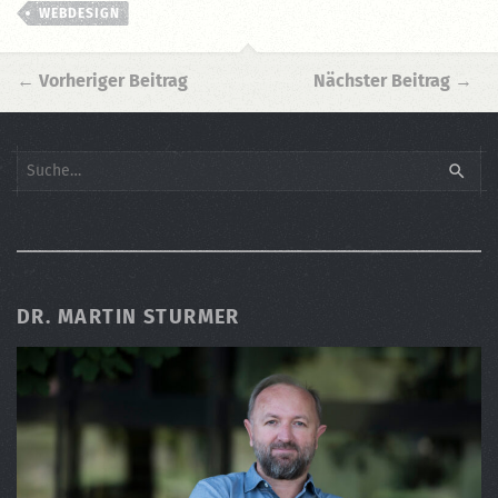
WEBDESIGN
←
Vorheriger Beitrag
Nächster Beitrag
→
Search
SEARC
DR. MARTIN STURMER