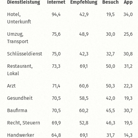
Dienstleistung
Internet
Empfehlung
Besuch
App
Hotel,
94,4
42,9
19,5
34,0
Unterkunft
Umzug,
75,6
48,9
30,0
25,6
Transport
Schlüsseldienst
75,0
42,3
32,7
30,8
Restaurant,
73,3
69,1
50,0
31,2
Lokal
Arzt
71,4
60,6
50,3
22,3
Gesundheit
70,5
58,5
42,0
19,3
Baufirma
70,5
60,2
45,5
30,7
Recht, Steuern
69,9
52,8
46,3
19,5
Handwerker
64,8
69,1
31,7
14,3