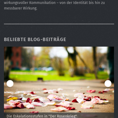
wirkungsvoller Kommunikation – von der Identität bis hin zu
messbarer Wirkung.
BELIEBTE BLOG-BEITRÄGE
Verwirrung um das älteste Foto der Welt
Die Eskalationsstufen in "Der Rosenkrieg"
Corporate Influencer im Krankenhaus
Das Akronym THINK
Personas: Alan Cooper und der Multipla