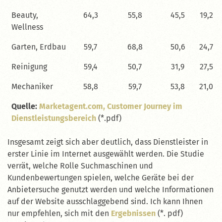
Beauty,
64,3
55,8
45,5
19,2
Wellness
Garten, Erdbau
59,7
68,8
50,6
24,7
Reinigung
59,4
50,7
31,9
27,5
Mechaniker
58,8
59,7
53,8
21,0
Quelle:
Marketagent.com, Customer Journey im
Dienstleistungsbereich
(*.pdf)
Insgesamt zeigt sich aber deutlich, dass Dienstleister in
erster Linie im Internet ausgewählt werden. Die Studie
verrät, welche Rolle Suchmaschinen und
Kundenbewertungen spielen, welche Geräte bei der
Anbietersuche genutzt werden und welche Informationen
auf der Website ausschlaggebend sind. Ich kann Ihnen
nur empfehlen, sich mit den
Ergebnissen
(*. pdf)