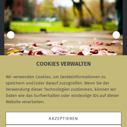
COOKIES VERWALTEN
Die Eskalationsstufen in "Der Rosenkrieg"
Verwirrung um das älteste Foto der Welt
Corporate Influencer im Krankenhaus
Das Akronym THINK
Personas: Alan Cooper und der Multipla
Wir verwenden Cookies, um Geräteinformationen zu
speichern und/oder darauf zuzugreifen. Wenn Sie der
Verwendung dieser Technologien zustimmen, können wir
Daten wie das Surfverhalten oder eindeutige IDs auf dieser
Website verarbeiten.
SOZIALE NETZWERKE
facebook.com
instagram.com
linkedin.com
RSS
AKZEPTIEREN