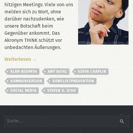
hitzigen Meetings: Viele von uns
melden sich zu Wort, ohne
darüber nachzudenken, wie
unsere Botschaft beim
Gegenüber ankommt. Das
Akronym THINK schützt vor
unbedachten Äußerungen.
Weiterlesen →
ALAN REDPATH
AMY BIEHL
KEVIN CHAPLIN
KOMMUNIKATION
KONFLIKTPRÄVENTION
SOCIAL MEDIA
STEVEN D. GISH
Search
SEARC