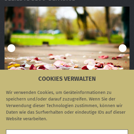
COOKIES VERWALTEN
Die Eskalationsstufen in "Der Rosenkrieg"
Verwirrung um das älteste Foto der Welt
Corporate Influencer im Krankenhaus
Das Akronym THINK
Personas: Alan Cooper und der Multipla
Wir verwenden Cookies, um Geräteinformationen zu
speichern und/oder darauf zuzugreifen. Wenn Sie der
Verwendung dieser Technologien zustimmen, können wir
Daten wie das Surfverhalten oder eindeutige IDs auf dieser
Website verarbeiten.
SOZIALE NETZWERKE