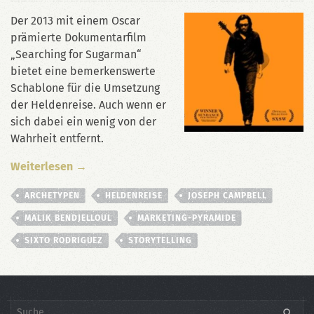
Der 2013 mit einem Oscar
prämierte Dokumentarfilm
„Searching for Sugarman“
bietet eine bemerkenswerte
Schablone für die Umsetzung
der Heldenreise. Auch wenn er
sich dabei ein wenig von der
Wahrheit entfernt.
Weiterlesen →
ARCHETYPEN
HELDENREISE
JOSEPH CAMPBELL
MALIK BENDJELLOUL
MARKETING-PYRAMIDE
SIXTO RODRIGUEZ
STORYTELLING
Search
SEARC